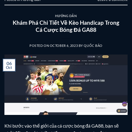
HƯỚNG DẪN
Khám Phá Chi Tiết Về Kèo Handicap Trong
Cá Cược Bóng Đá GA88
POSTED ON
OCTOBER 6, 2023
BY
QUỐC BẢO
06
Oct
Khi bước vào thế giới của cá cược bóng đá GA88, bạn sẽ