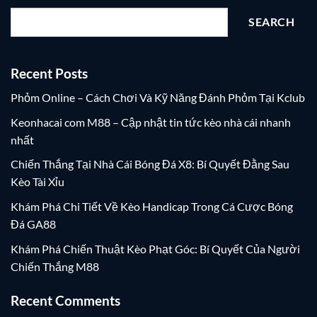
SEARCH
Recent Posts
Phỏm Online – Cách Chơi Và Kỹ Năng Đánh Phỏm Tại Kclub
Keonhacai com M88 – Cập nhật tin tức kèo nhà cái nhanh
nhất
Chiến Thắng Tại Nhà Cái Bóng Đá X8: Bí Quyết Đằng Sau
Kèo Tài Xỉu
Khám Phá Chi Tiết Về Kèo Handicap Trong Cá Cược Bóng
Đá GA88
Khám Phá Chiến Thuật Kèo Phạt Góc: Bí Quyết Của Người
Chiến Thắng M88
Recent Comments