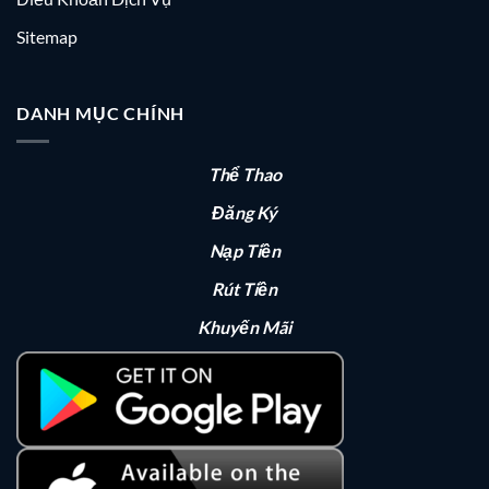
Sitemap
DANH MỤC CHÍNH
Thể Thao
Đăng Ký
Nạp Tiền
Rút Tiền
Khuyến Mãi