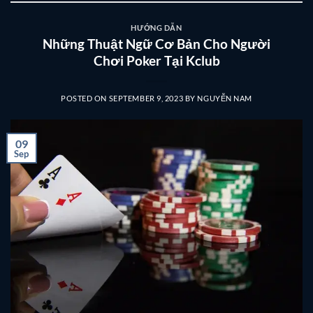
HƯỚNG DẪN
Những Thuật Ngữ Cơ Bản Cho Người
Chơi Poker Tại Kclub
POSTED ON
SEPTEMBER 9, 2023
BY
NGUYỄN NAM
09
Sep