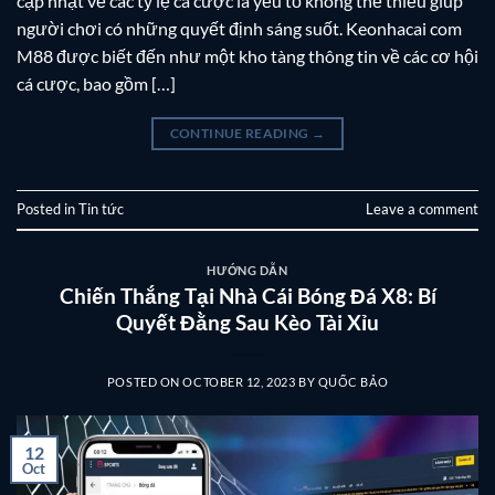
cập nhật về các tỷ lệ cá cược là yếu tố không thể thiếu giúp
người chơi có những quyết định sáng suốt. Keonhacai com
M88 được biết đến như một kho tàng thông tin về các cơ hội
cá cược, bao gồm […]
CONTINUE READING
→
Posted in
Tin tức
Leave a comment
HƯỚNG DẪN
Chiến Thắng Tại Nhà Cái Bóng Đá X8: Bí
Quyết Đằng Sau Kèo Tài Xỉu
POSTED ON
OCTOBER 12, 2023
BY
QUỐC BẢO
12
Oct