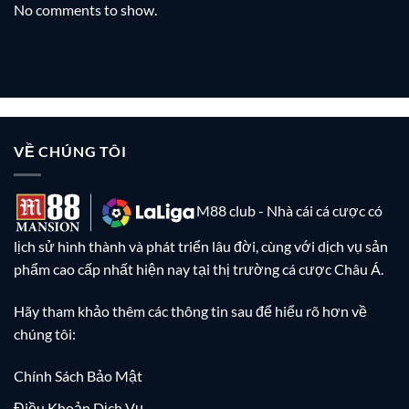
No comments to show.
VỀ CHÚNG TÔI
M88 club - Nhà cái cá cược có
lịch sử hình thành và phát triển lâu đời, cùng với dịch vụ sản
phẩm cao cấp nhất hiện nay tại thị trường cá cược Châu Á.
Hãy tham khảo thêm các thông tin sau để hiểu rõ hơn về
chúng tôi:
Chính Sách Bảo Mật
Điều Khoản Dịch Vụ