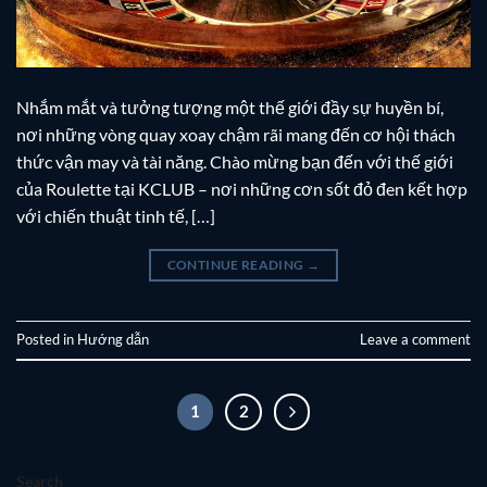
Nhắm mắt và tưởng tượng một thế giới đầy sự huyền bí,
nơi những vòng quay xoay chậm rãi mang đến cơ hội thách
thức vận may và tài năng. Chào mừng bạn đến với thế giới
của Roulette tại KCLUB – nơi những cơn sốt đỏ đen kết hợp
với chiến thuật tinh tế, […]
CONTINUE READING
→
Posted in
Hướng dẫn
Leave a comment
1
2
Search