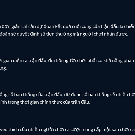
i đơn giản chỉ cần dự đoán kết quả cuối cùng của trận đấu là chiế
ự đoán sẽ quyết định số tiền thưởng mà người chơi nhận được.
ời gian diễn ra trận đấu, đòi hỏi người chơi phải có khả năng phán
ắng.
tổng số bàn thắng của trận đấu, dự đoán số bàn thắng sẽ nhiều h
ính trong thời gian chính thức của trận đấu.
êu thích của nhiều người chơi cá cược, cung cấp một sân chơi cá