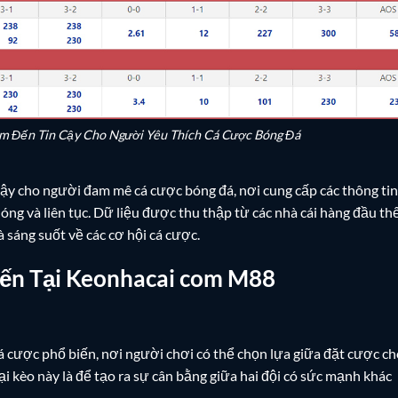
m Đến Tin Cậy Cho Người Yêu Thích Cá Cược Bóng Đá
cậy cho người đam mê cá cược bóng đá, nơi cung cấp các thông tin
óng và liên tục. Dữ liệu được thu thập từ các nhà cái hàng đầu th
à sáng suốt về các cơ hội cá cược.
iến Tại Keonhacai com M88
 cược phổ biến, nơi người chơi có thể chọn lựa giữa đặt cược ch
ại kèo này là để tạo ra sự cân bằng giữa hai đội có sức mạnh khác