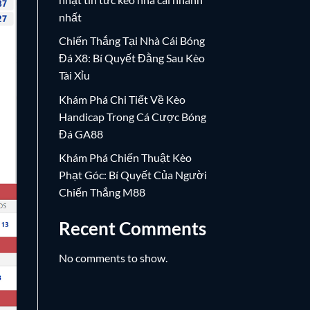
nhất
Chiến Thắng Tại Nhà Cái Bóng
Đá X8: Bí Quyết Đằng Sau Kèo
Tài Xỉu
Khám Phá Chi Tiết Về Kèo
Handicap Trong Cá Cược Bóng
Đá GA88
Khám Phá Chiến Thuật Kèo
Phạt Góc: Bí Quyết Của Người
Chiến Thắng M88
Recent Comments
No comments to show.