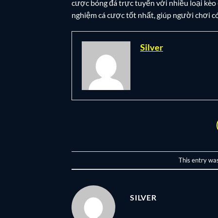
cược bóng đá trực tuyến với nhiều loại kè
nghiệm cá cược tốt nhất, giúp người chơi có
Silver
This entry wa
SILVER