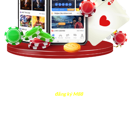
Nhà cái M88
đang được xem là trang cược chuyên nghiệp và
đẳng cấp số 1 tại thị trường châu Á trong nhiều năm liên
tiếp. Sau hơn 20 năm hình thành và phát triển, M88 đã thu
hút hàng triệu tài khoản
đăng ký M88
, trong đó có đến 75%
thành viên luôn hoạt động liên tục. Để giúp người chơi mới
hiểu rõ hơn về nhà cái này, những thông tin dưới đây của
chúng tôi thật sự rất bổ ích. Đừng bỏ lỡ nếu các bạn đang
tìm kiếm một sân chơi cá cược chất lượng, chuyên nghiệp và
uy tín!