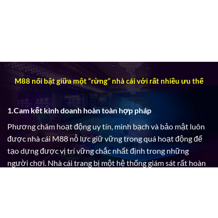
ngừng và cam kết cung cấp cho người người những dòng
sản phẩm game giải trí chất lượng với giá trị cao nhất.
M88 nổi bật giữa một “rừng” nhà cái với rất nhiều ưu thế
1.Cam kết kinh doanh hoàn toàn hợp pháp
Phương châm hoạt động uy tín, minh bạch và bảo mật luôn
được nhà cái M88 nỗ lực giữ vững trong quá hoạt động để
tạo dựng được vị trí vững chắc nhất định trong những
người chơi. Nhà cái trang bị một hệ thống giám sát rất hoàn
chỉnh cùng với quy trình xử lý nghiêm ngặt để đảm bảo tính
công bằng, công khai trong quá trình trải nghiệm các trò chơi
tại đây của người sử dụng. Không chỉ thế, M88 còn tự tin với
hệ thống bảo mật tiên tiến bậc nhất nhằm hạn chế tối đa