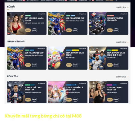
Khuyến mãi tưng bừng chỉ có tại M88
Nhằm thu hút được đông đảo khách hàng,
nhà cái M88
đã
mạnh tay tung ra cực nhiều khuyến mãi lớn. Những ưu đãi