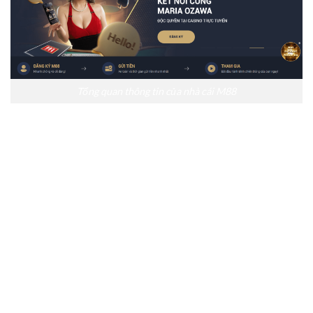
Tổng quan thông tin của nhà cái M88
Nhận diện nhanh chóng thương hiệu nhà cái M88 với tông
màu chủ đạo trắng và đỏ. Công ty cá cược này đã được Bộ
lao động và công nghệ Philippines cấp phép hoạt động chính
thức tại thị trường Việt Nam. Theo thông tin từ nhiều nguồn
uy tín, hiện nay số lượng hội viên tham gia vào M88 đang
chiếm khá nhiều vì có nhiều ưu điểm vượt trội mà nhà cái
mang đến cho anh em trải nghiệm.
Từ khi xuất hiện tại Việt Nam nước ta, nhà cái
M88
đã lọt
vào “con mắt xanh” của anh em trong nước. Không chỉ đem
đến phút giây trải nghiệm cá cược đỉnh cao, nhà cái còn