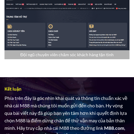
Đội ngũ chuyên viên chăm sóc khách hàng tận tình
Kết luận
Phía trên đây là góc nhìn khái quát và thông tin chuẩn xác về
nhà cái M88 mà chúng tôi muốn gửi đến cho bạn. Hy vọng
qua bài viết này đã giúp bạn yên tâm hơn khi quyết định lựa
chọn M88 là điểm dừng chân để thử vận may của bản thân
mình. Hãy truy cập nhà cái M88 theo đường link
M88.com
,