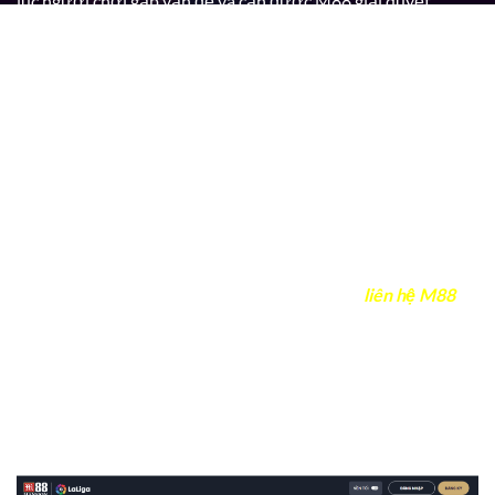
lúc người chơi gặp vấn đề và cần được M88 giải quyết.
Đội ngũ chuyên viên hỗ trợ và chăm sóc khách hàng tại
M88.com đều được đào tạo bài bản nghiệp vụ chuyên sâu,
luôn sẵn sàng giải đáp, tháo gỡ mọi vấn đề cho người chơi.
Tất cả thông tin, vấn đề mà người chơi cần giải đáp sẽ được
nhà cái phục vụ 24/7. Toàn bộ chuyên viên chăm sóc khách
hàng tại M88 luôn hỗ trợ, tiếp thu ý kiến, khiếu nại,… cho
mọi game thủ để giúp họ có được phút giây giải trí hoàn hảo.
M88 sở hữu đội chuyên viên chăm sóc khách hàng xuyên
suốt liên tục. Nếu bạn có bất kỳ vấn đề gì, hãy
liên hệ M88
ngay để được hỗ trợ ngay lập tức. Dù gặp vấn đề về thủ tục
nạp và rút tiền, luật chơi game, cách tải game về máy,… các
bạn cũng có thể bấm ngay vào “hỗ trợ trực tuyến” ở góc phải
màn hình để được giải đáp nhanh chóng.