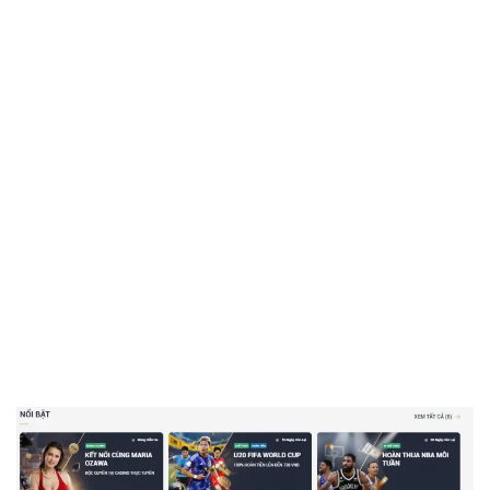
ý là những mã cược hòa thì nhà cái sẽ không tính. Đồng
thời, M88 giữ lại khoản phí cọc của người chơi. Chẳng
hạn: Anh em nạp 3 triệu đồng vào tài khoản. Nếu đặt
cược 2 triệu đồng và anh em thắng thêm 500 ngàn đồng.
Khi đó, anh em muốn rút hết toàn bộ số tiền 3,5 triệu
đồng là không được. Không chỉ riêng M88, Khi đăng ký
chơi tại bất kỳ nhà cái nào thì anh em cũng cần tuân thủ
điều lệ, quy định rút tiền.
Trong trường hợp bị lỗi do ngân hàng, nhà cái không cam
kết hay hoàn toàn chịu trách nhiệm đối với số tiền quỹ và
tài khoản của anh em. Nhưng hãy yên tâm bởi nếu thấy
thông báo lỗi thì anh em báo cáo liền cho M88. Khi đó, đội
ngũ an ninh của nhà cái sẽ tiến hành vô hiệu hóa tất cả
giao dịch.