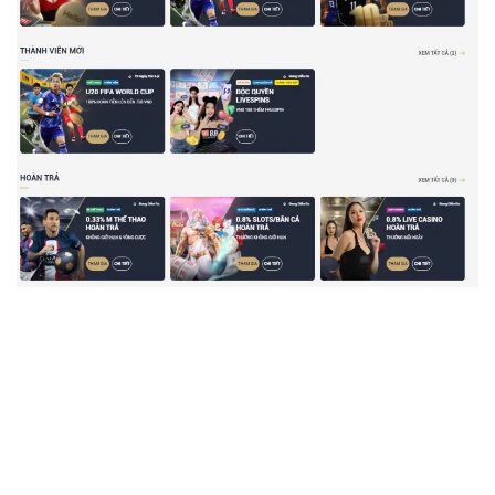
Người chơi vẫn được rút tiền khuyến mãi tại nhà cái M88
Khi tiến hành thực hiện rút tiền, nếu anh em gặp sự cố gì
về tài khoản, tiền bác thì nên gọi hoặc chat với người hỗ
trợ của M88. Nhân viên của chúng tôi luôn túc trực để xử
lý vấn đề cho người chơi lúc cần thiết.