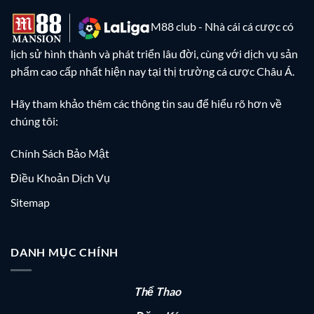
M88 club - Nhà cái cá cược có
lịch sử hình thành và phát triển lâu đời, cùng với dịch vụ sản
phẩm cao cấp nhất hiện nay tại thị trường cá cược Châu Á.
Hãy tham khảo thêm các thông tin sau để hiểu rõ hơn về
chúng tôi:
Chính Sách Bảo Mật
Điều Khoản Dịch Vụ
Sitemap
DANH MỤC CHÍNH
Thể Thao