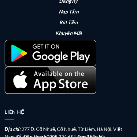
Đăng Ký
Nạp Tiền
Rút Tiền
Khuyến Mãi
LIÊN HỆ
Địa chỉ:
277 Đ. Cổ Nhuế, Cổ Nhuế, Từ Liêm, Hà Nội, Việt
Nam
Số điện thoại:
0905.224.654
Email liên hệ: