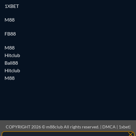
1XBET
M88
FB88
M88
Hitclub
Ball88
Hitclub
M88
COPYRIGHT 2026 © m88club All rights reserved. |
DMCA
|
1xbet
|
M88
|