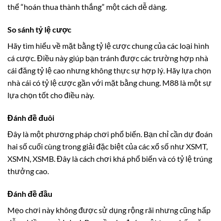
thể “hoán thua thành thắng” một cách dễ dàng.
So sánh tỷ lệ cược
Hãy tìm hiểu về mặt bằng tỷ lệ cược chung của các loại hình
cá cược. Điều này giúp bạn tránh được các trường hợp nhà
cái đăng tỷ lệ cao nhưng không thực sự hợp lý. Hãy lựa chọn
nhà cái có tỷ lệ cược gần với mặt bằng chung. M88 là một sự
lựa chọn tốt cho điều này.
Đánh đề đuôi
Đây là một phương pháp chơi phổ biến. Bạn chỉ cần dự đoán
hai số cuối cùng trong giải đặc biệt của các xổ số như XSMT,
XSMN, XSMB. Đây là cách chơi khá phổ biến và có tỷ lệ trúng
thưởng cao.
Đánh đề đầu
Mẹo chơi này không được sử dụng rộng rãi nhưng cũng hấp