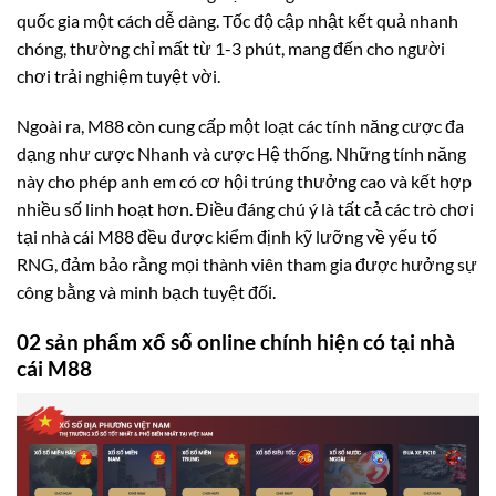
quốc gia một cách dễ dàng. Tốc độ cập nhật kết quả nhanh
chóng, thường chỉ mất từ 1-3 phút, mang đến cho người
chơi trải nghiệm tuyệt vời.
Ngoài ra, M88 còn cung cấp một loạt các tính năng cược đa
dạng như cược Nhanh và cược Hệ thống. Những tính năng
này cho phép anh em có cơ hội trúng thưởng cao và kết hợp
nhiều số linh hoạt hơn. Điều đáng chú ý là tất cả các trò chơi
tại nhà cái M88 đều được kiểm định kỹ lưỡng về yếu tố
RNG, đảm bảo rằng mọi thành viên tham gia được hưởng sự
công bằng và minh bạch tuyệt đối.
02 sản phẩm xổ số online chính hiện có tại nhà
cái M88