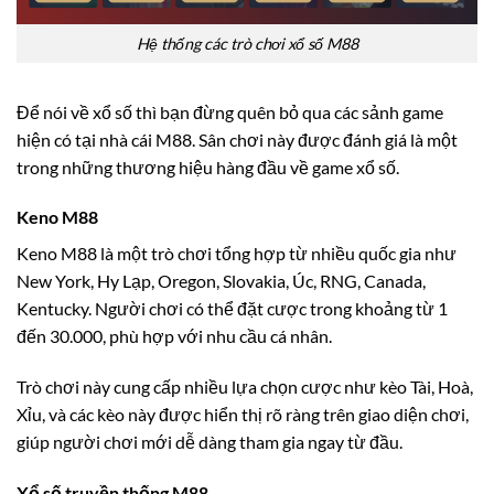
Hệ thống các trò chơi xổ số M88
Để nói về xổ số thì bạn đừng quên bỏ qua các sảnh game
hiện có tại nhà cái M88. Sân chơi này được đánh giá là một
trong những thương hiệu hàng đầu về game xổ số.
Keno M88
Keno M88 là một trò chơi tổng hợp từ nhiều quốc gia như
New York, Hy Lạp, Oregon, Slovakia, Úc, RNG, Canada,
Kentucky. Người chơi có thể đặt cược trong khoảng từ 1
đến 30.000, phù hợp với nhu cầu cá nhân.
Trò chơi này cung cấp nhiều lựa chọn cược như kèo Tài, Hoà,
Xỉu, và các kèo này được hiển thị rõ ràng trên giao diện chơi,
giúp người chơi mới dễ dàng tham gia ngay từ đầu.
Xổ số truyền thống M88