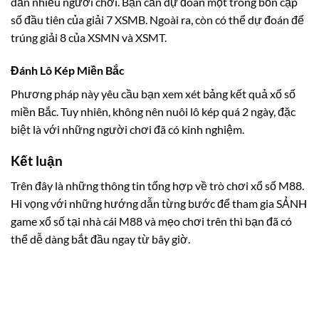
dẫn nhiều người chơi. Bạn cần dự đoán một trong bốn cặp
số đầu tiên của giải 7 XSMB. Ngoài ra, còn có thể dự đoán để
trúng giải 8 của XSMN và XSMT.
Đánh Lô Kép Miền Bắc
Phương pháp này yêu cầu bạn xem xét bảng kết quả xổ số
miền Bắc. Tuy nhiên, không nên nuôi lô kép quá 2 ngày, đặc
biệt là với những người chơi đã có kinh nghiệm.
Kết luận
Trên đây là những thông tin tổng hợp về trò chơi xổ số M88.
Hi vọng với những hướng dẫn từng bước để tham gia SẢNH
game xổ số tại nhà cái M88 và mẹo chơi trên thì bạn đã có
thể dễ dàng bắt đầu ngay từ bây giờ.