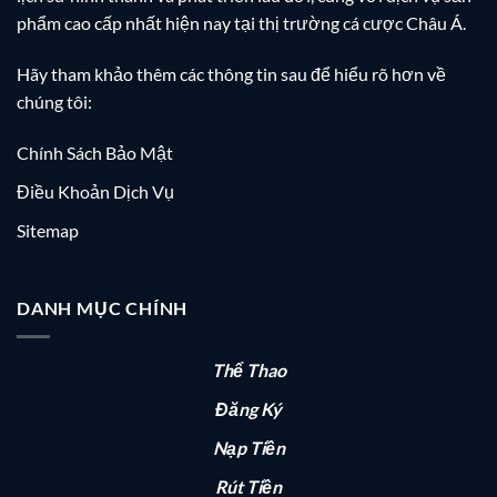
phẩm cao cấp nhất hiện nay tại thị trường cá cược Châu Á.
Hãy tham khảo thêm các thông tin sau để hiểu rõ hơn về
chúng tôi:
Chính Sách Bảo Mật
Điều Khoản Dịch Vụ
Sitemap
DANH MỤC CHÍNH
Thể Thao
Đăng Ký
Nạp Tiền
Rút Tiền