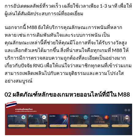
การอัปเดตผลลัพธ์ที่รวดเร็ว เฉลี่ยใช้เวลาเพียง 1-3 นาที เพื่อให้
ผู้เล่นได้สัมผัสประสบการณ์ที่ยอดเยี่ยม
นอกจากนี้ M88 ยังให้บริการคุณลักษณะการพนันที่หลาก
หลาย เช่น การเดิมพันทันใจและระบบการพนัน เป็น
คุณลักษณะเหล่านี้ที่ช่วยให้คุณมีโอกาสที่จะได้รับรางวัลสูง
และเลือกตัวเลขได้มากขึ้น สิ่งที่น่าสนใจคือทุกเกมที่ M88 ให้
บริการมีการตรวจสอบความถูกต้องที่ละเอียดเป็นอย่างมาก
เกี่ยวกับปัจจัย RNG เพื่อให้แน่ใจว่าสมาชิกทุกคนที่เข้าร่วมเกม
สามารถเพลิดเพลินไปกับความยุติธรรมและความโปร่งใส
อย่างสมบูรณ์
02 ผลิตภัณฑ์หลักของเกมหวยออนไลน์ที่มีใน M88