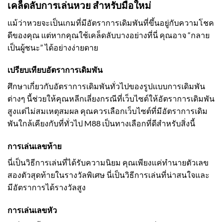
เคล็ดลับการเล่นหวย สำหรับมือใหม่
แม้ว่าหวยจะเป็นเกมที่มีอัตราการเดิมพันที่ขึ้นอยู่กับความโชค
ดีของคุณ แต่หากคุณใช้เคล็ดลับบางอย่างที่นี่ คุณอาจ “กลาย
เป็นผู้ชนะ” ได้อย่างง่ายดาย
เปรียบเทียบอัตราการเดิมพัน
ศึกษาเกี่ยวกับอัตราการเดิมพันทั่วไปของรูปแบบการเดิมพัน
ต่างๆ นี้ช่วยให้คุณหลีกเลี่ยงกรณีที่เว็บไซต์ให้อัตราการเดิมพัน
สูงแต่ไม่สมเหตุสมผล คุณควรเลือกเว็บไซต์ที่มีอัตราการเดิม
พันใกล้เคียงกับที่ทั่วไป M88 เป็นทางเลือกที่ดีสำหรับสิ่งนี้
การเล่นเลขท้าย
นี่เป็นวิธีการเล่นที่ได้รับความนิยม คุณเพียงแค่ทำนายตัวเลข
สองตัวสุดท้ายในรางวัลพิเศษ นี่เป็นวิธีการเล่นที่น่าสนใจและ
มีอัตราการได้รางวัลสูง
การเล่นเลขหัว