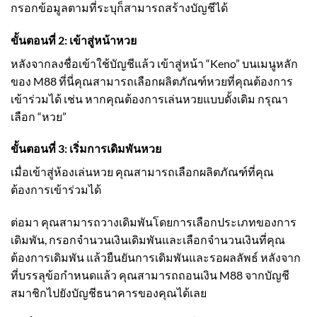
กรอกข้อมูลตามที่ระบุก็สามารถสร้างบัญชีได้
ขั้นตอนที่ 2: เข้าสู่หน้าหวย
หลังจากลงชื่อเข้าใช้บัญชีแล้ว เข้าสู่หน้า “Keno” บนเมนูหลัก
ของ M88 ที่นี่คุณสามารถเลือกผลิตภัณฑ์หวยที่คุณต้องการ
เข้าร่วมได้ เช่น หากคุณต้องการเล่นหวยแบบดั้งเดิม กรุณา
เลือก “หวย”
ขั้นตอนที่ 3: เริ่มการเดิมพันหวย
เมื่อเข้าสู่ห้องเล่นหวย คุณสามารถเลือกผลิตภัณฑ์ที่คุณ
ต้องการเข้าร่วมได้
ต่อมา คุณสามารถวางเดิมพันโดยการเลือกประเภทของการ
เดิมพัน, กรอกจำนวนเงินเดิมพันและเลือกจำนวนเงินที่คุณ
ต้องการเดิมพัน แล้วยืนยันการเดิมพันและรอผลลัพธ์ หลังจาก
ที่บรรลุข้อกำหนดแล้ว คุณสามารถถอนเงิน M88 จากบัญชี
สมาชิกไปยังบัญชีธนาคารของคุณได้เลย