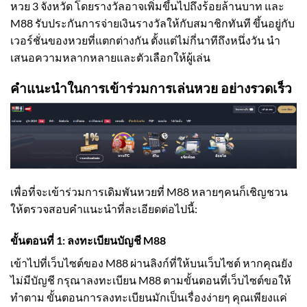
หวย 3 จังหวัด โดยรางวัลอาจเพิ่มขึ้นไปถึงร้อยล้านบาท และ
M88 รับประกันการจ่ายเงินรางวัลให้กับสมาชิกทันที ขึ้นอยู่กับ
เวอร์ชั่นของหวยที่แตกต่างกัน ตั้งแต่ไม่กี่นาทีถึงหนึ่งวัน นำ
เสนอความหลากหลายและตัวเลือกให้ผู้เล่น
คำแนะนำในการเข้าร่วมการเล่นหวย อย่างรวดเร็ว
เพื่อที่จะเข้าร่วมการเดิมพันหวยที่ M88 หลายๆคนก็เชิญชวน
ให้ตรวจสอบคำแนะนำที่ละเอียดต่อไปนี้:
ขั้นตอนที่ 1: ลงทะเบียนบัญชี M88
เข้าไปที่เว็บไซต์ของ M88 ผ่านลิงก์ที่ให้บนเว็บไซต์ หากคุณยัง
ไม่มีบัญชี กรุณาลงทะเบียน M88 ตามขั้นตอนที่เว็บไซต์ขอให้
ทำตาม ขั้นตอนการลงทะเบียนมักเป็นเรื่องง่ายๆ คุณเพียงแค่