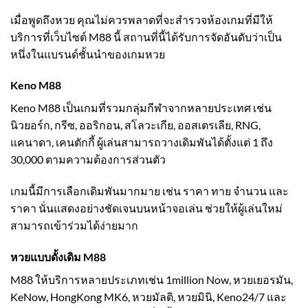
เมื่อพูดถึงหวย คุณไม่ควรพลาดที่จะสำรวจห้องเกมที่มีให้
บริการที่เว็บไซต์ M88 นี้ สถานที่นี้ได้รับการจัดอันดับว่าเป็น
หนึ่งในแบรนด์ชั้นนำของเกมหวย
Keno M88
Keno M88 เป็นเกมที่รวมกลุ่มกีฬาจากหลายประเทศ เช่น
นิวยอร์ก, กรีซ, ออริกอน, สโลวะเกีย, ออสเตรเลีย, RNG,
แคนาดา, เคนตักกี้ ผู้เล่นสามารถวางเดิมพันได้ตั้งแต่ 1 ถึง
30,000 ตามความต้องการส่วนตัว
เกมนี้มีการเลือกเดิมพันมากมาย เช่น ราคา ทาย จำนวน และ
ราคา นั่นแสดงอย่างชัดเจนบนหน้าจอเล่น ช่วยให้ผู้เล่นใหม่
สามารถเข้าร่วมได้ง่ายมาก
หวยแบบดั้งเดิม M88
M88 ให้บริการหลายประเภทเช่น 1million Now, หวยเยอรมัน,
KeNow, HongKong MK6, หวยมัลติ, หวยมินิ, Keno24/7 และ