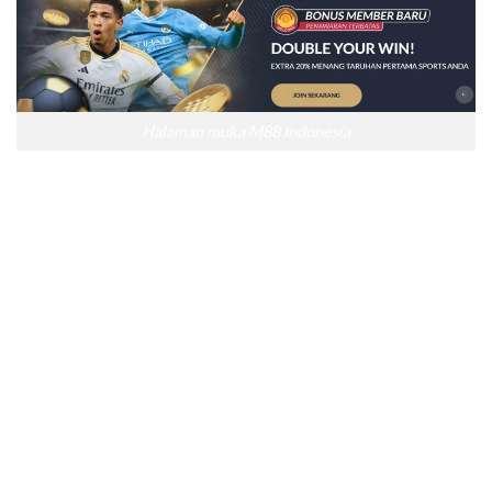
Halaman muka M88 Indonesia
Keistimewaan Bermain di M88
Dibandingkan dengan banyak platform taruhan lain, M88
menawarkan rangkaian keistimewaan yang menarik bagi
mereka yang memutuskan untuk menjadi bagian dari
komunitas ini.
Varietas Taruhan Tingkat Dunia
: Dari olahraga hingga
poker, dari esports hingga angka, termasuk kasino
langsung dan pertarungan ayam, semuanya tersedia di
sini. Sebuah pengalaman kasino yang serupa dengan
kasino warkop yang legendaris, namun dalam format