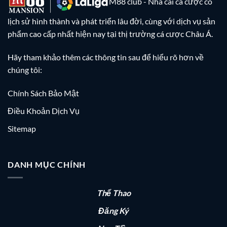
M88 club - Nhà cái cá cược có
lịch sử hình thành và phát triển lâu đời, cùng với dịch vụ sản
phẩm cao cấp nhất hiện nay tại thị trường cá cược Châu Á.
Hãy tham khảo thêm các thông tin sau để hiểu rõ hơn về
chúng tôi:
Chính Sách Bảo Mật
Điều Khoản Dịch Vụ
Sitemap
DANH MỤC CHÍNH
Thể Thao
Đăng Ký