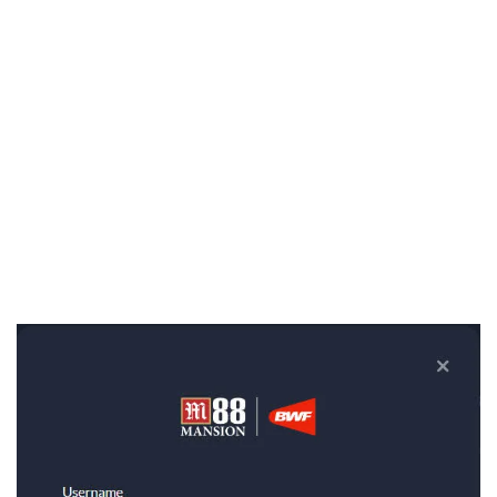
Setelah berhasil login, Anda akan diarahkan ke
halaman anggota M88, siap untuk menikmati
berbagai layanan dan permainan yang
ditawarkan.
Dengan mengikuti langkah-langkah di atas, Anda dapat
dengan mudah mengakses dan memanfaatkan semua fitur
yang tersedia di M88. Selamat menikmati pengalaman
taruhan yang menyenangkan!