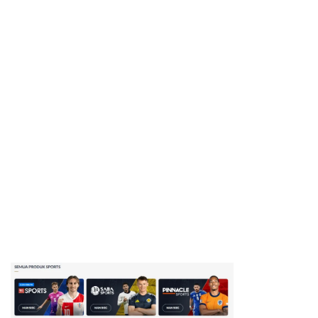
melalui pertaruhan olahraga. Sayangnya,
tantangan besar muncul berupa maraknya
platform taruhan yang tidak jujur dan penuh
tipu muslihat.
Namun, dalam setiap masalah terdapat
peluang emas. M88 Alternatif hadir sebagai
solusi cerdas dalam dunia taruhan olahraga.
Dibawah naungan grup Mansion 88, platform
ini mengintegrasikan teknologi canggih
dengan pengalaman taruhan yang luar biasa,
menghasilkan sebuah aplikasi mobile yang
memungkinkan pengguna bertaruh kapan
saja dan di mana saja tanpa batasan.