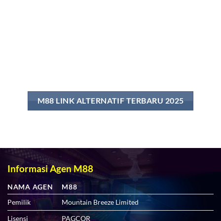
layanan yang sama seperti situs utama. Hal ini menjamin
bahwa tidak ada pengurangan kualitas atau pilihan
permainan, bahkan ketika mengakses melalui jalur alternatif.
M88 juga secara rutin memeriksa dan memastikan bahwa
semua link tersebut berfungsi dengan baik setiap saat,
sehingga pemain hanya perlu satu klik untuk beralih dan
melanjutkan permainan mereka.
M88 LINK ALTERNATIF TERBARU 2025
Informasi Agen M88
NAMA AGEN
M88
Pemilik
Mountain Breeze Limited
Lisensi
PAGCOR