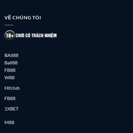
VỀ CHÚNG TÔI
BAll88
Ball88
FB88
W88
Hitclub
FB88
1XBET
M88