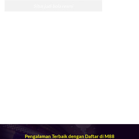
Situs judi bola resmi
Kredibilitas dan keamanan dalam setiap
taruhan adalah kunci utama. M88, yang
diawasi dan diatur oleh grup Mansion 88,
menjamin permainan yang jujur dan
bertanggung jawab. Platform ini telah
mendapatkan pengakuan dan lisensi dari TST
Labs dan Gamcare, dua lembaga pengawas
permainan yang terkemuka, memastikan
setiap aktivitas dalam aplikasi dilakukan
dengan transparansi dan integritas.
Pengalaman Terbaik dengan Daftar di M88