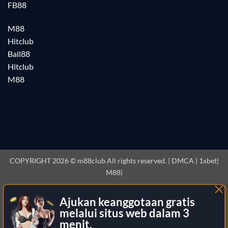
FB88
M88
Hitclub
Ball88
Hitclub
M88
COPYRIGHT 2026 © m88club All rights reserved. |
DMCA
|
1xbet
|
M88
|
Indonesia
US
India
ไทย
(
Thai
)
Ajukan keanggotaan gratis
melalui situs web dalam 3
Tiếng Việt
(
Vietnamese
)
日本語
(
Japanese
)
menit.
한국어
(
Korean
)
Melayu
(
Malay
)