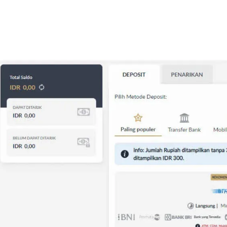
iandalkan oleh para pengguna karena keamanannya yang tinggi d
anduan langkah demi langkah untuk menyelesaikan deposit And
ntuk memulai, Anda perlu mengikuti beberapa langkah sederhana 