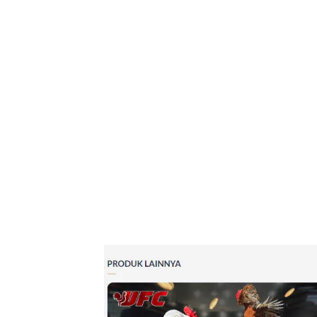
terlindungi dari akses tidak sah.
Bonus dan Promosi:
M88 sering kali menawarkan bonus dan 
tambah bagi pemain. Ini biasanya tersed
deposit, memberikan lebih banyak alasa
menikmati berbagai
permainan kasino
ya