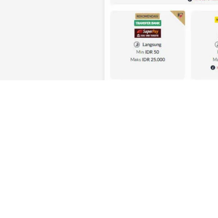
Akses Akun M88 Anda:
Pertama-tama, pastikan Anda mengunjungi situs resmi M88 d
telah Anda daftarkan.
Inisiasi Proses Deposit:
Pada halaman utama, cari dan klik tombol yang menunjukkan op
Pilih Metode Pembayaran:
Dari daftar metode yang tersedia, pilih transfer bank sebagai 
Detail Bank untuk Transfer: