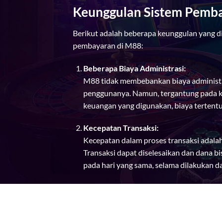
Keunggulan Sistem Pemb
Berikut adalah beberapa keunggulan yang d
pembayaran di M88:
Beberapa Biaya Administrasi:
M88 tidak membebankan biaya administr
penggunanya. Namun, tergantung pada k
keuangan yang digunakan, biaya tertent
Kecepatan Transaksi:
Kecepatan dalam proses transaksi adalah
Transaksi dapat diselesaikan dan dana bi
pada hari yang sama, selama dilakukan d
Keamanan Terjamin:
Keamanan transaksi dijamin dengan pen
terkini. Ini menjamin bahwa semua detail