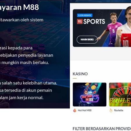
ayaran M88
itawarkan oleh sistem
asi kepada para
ebijakan penyedia layanan
u mungkin masih berlaku.
 salah satu kelebihan utama.
sa tersedia di akun pemain
alam jam kerja normal.
ggunaan teknologi keuangan
 finansial pengguna