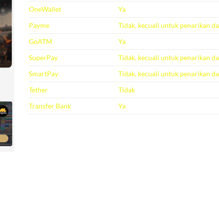
OneWallet
Ya
Payme
Tidak, kecuali untuk penarikan d
GoATM
Ya
SuperPay
Tidak, kecuali untuk penarikan d
SmartPay
Tidak, kecuali untuk penarikan d
Tether
Tidak
Transfer Bank
Ya
k Deposit di M88
an untuk kenyamanan para penggunanya. Berikut adalah beber