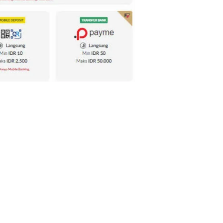
an masuk menggunakan kredensial yang
si untuk melakukan deposit.
metode deposit Anda.