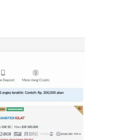
an proses yang mudah. Berikut adalah
a dengan aman.
ini: