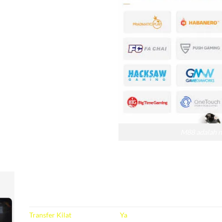
promosi yang menambah nilai
ia saat pemain melakukan
n untuk terus bermain dan
ng disediakan.
M88 adalah n
Metode Pembayaran di M88
METODE PEMBAYARAN
REKENING BANK
Transfer Kilat
Ya