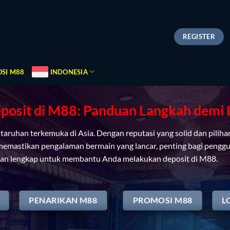
REGISTER
SI M88
INDONESIA
posit di M88: Panduan Langkah demi
h taruhan terkemuka di Asia. Dengan reputasi yang solid dan pili
memastikan pengalaman bermain yang lancar, penting bagi peng
duan lengkap untuk membantu Anda melakukan deposit di M88.
PENARIKAN M88
PROMOSI M88
L