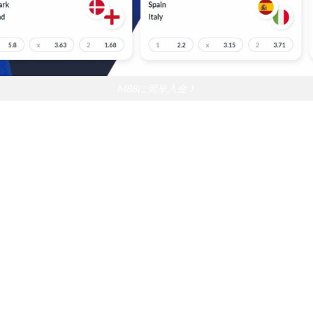
M88に簡単入金！
セスし、自身のアカウント情報でログインしてください。
ク
クリックします。