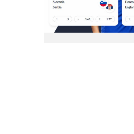
Step 1: M88にログイン
最初に、正確なM88の公式リンクにアク
Step 2: 「入金」ボタンをクリッ
M88のホームページで「入金」ボタンを
Step 3: 送金方法を選択
送金方法を選択します。