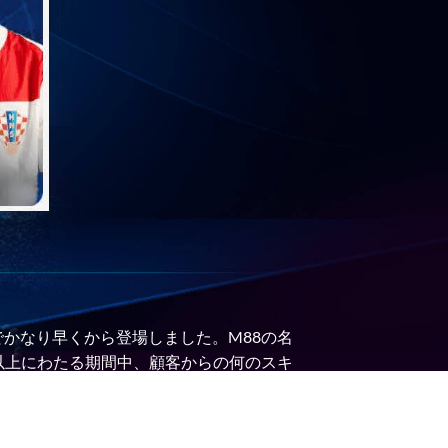
かなり早くから登場しました。M88の名
以上にわたる期間中、顧客からの何のスキ
的なサポートを受けて誇りに思っていま