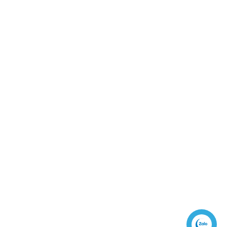
らの大手銀行は問題が発生した場合に迅
M88に資金を入れる際には、この便利な
帯に送金することで、迅速に処理され、送
重要です。これにより、間違いや他人の口
おり、これらのサイトに資金を入金すると損