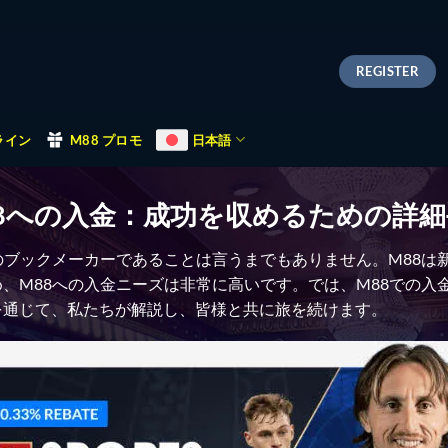
REGISTER
ライン
M88 プロモ
日本語
88への入金：成功を収めるための詳細
のブックメーカーであることは言うまでもありません。M88は
、M88への入金ニーズは非常に高いです。では、M88での入金
を通じて、私たちが解説し、皆様と共に旅を続けます。