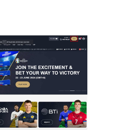
います。そのため、M88の全てのギャン
ントとラグジュアリーな体験を提供しま