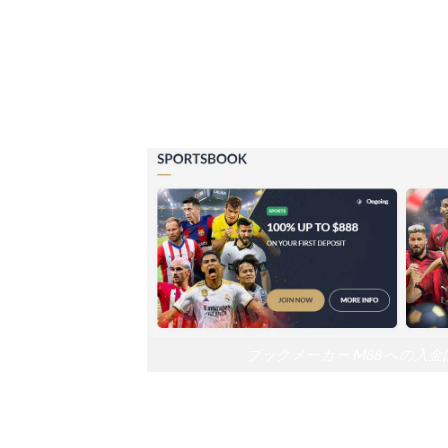
高速での入金と出金の実現。
いつでも価値あるプロモーションと特
プレイヤーの安全を最優先にした厳重
ブックメーカー M88 への入