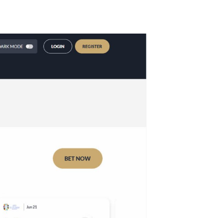
んどの方が自ら行動してM88への銀行経