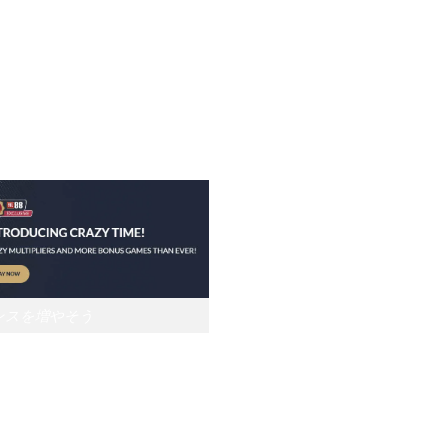
は、M88でのプレイに使用される日本円（JPY）に対して特
マーは、その額の最大150%を獲得することができます。
ナスを引き出すためには、ゲーマーはSABAスポーツで少なくと
ザクションを実行し、それをM88が確認および処理します。
オンラインカジノでの3
M88はこの大規模な特典を
に付き合ってくれたゲーマー
入金額の30%をボーナスと
ンスを増やそう
この特典は、M88のオンラ
常に新しいゲームや挑戦を楽
に向けて設計されています。