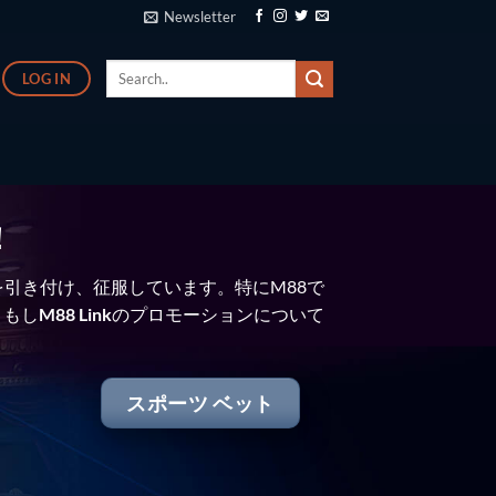
Newsletter
LOG IN
！
引き付け、征服しています。特にM88で
。もし
M88 Link
のプロモーションについて
スポーツ ベット