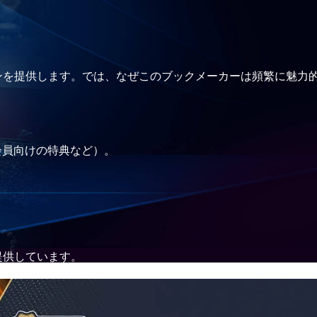
ンを提供します。では、なぜこのブックメーカーは頻繁に魅力
会員向けの特典など）。
提供しています。