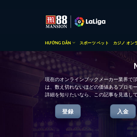
Skip
to
content
HƯỚNG DẪN
スポーツ ベット
カジノ オン
現在のオンラインブックメーカー業界で
は、数え切れないほどの価値あるプロモ
詳細を知りたいなら、この記事を見逃し
登録
入金