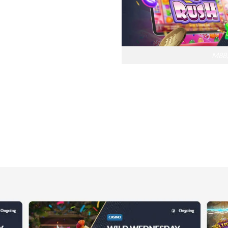
加えて、総入金額に加えられ
要求されます。オンラインカ
lub Macau、カジノスロット
M8
をさらに楽しめるように設計
ンを享受できるようにしてい
定
は、以下の規定をよく理解しておく必要があります。