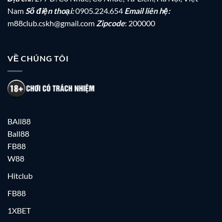
Nam
Số điện thoại:
0905.224.654
Email liên hệ:
m88club.cskh@gmail.com
Zipcode
: 200000
VỀ CHÚNG TÔI
BAll88
Ball88
FB88
W88
Hitclub
FB88
1XBET