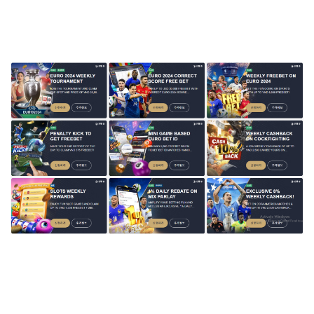
참고:
M88에서 보너스를 받은 후 30일 이내에 지정된 베팅 횟
수를 완료하지 않으면 보너스는 취소됩니다.
SABA 스포츠에서 무제한 베팅
SABA 스포츠에서 끊임없이 도전하는 게이머라면 VIP 골드,