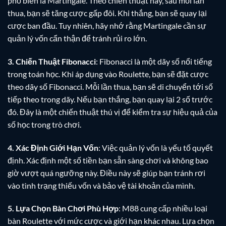
phổ biến là Martingale. Theo chiến thuật này, sau mỗi lần
thua, bạn sẽ tăng cược gấp đôi. Khi thắng, bạn sẽ quay lại
cược ban đầu. Tuy nhiên, hãy nhớ rằng Martingale cần sự
quản lý vốn cẩn thận để tránh rủi ro lớn.
3. Chiến Thuật Fibonacci
: Fibonacci là một dãy số nổi tiếng
trong toán học. Khi áp dụng vào Roulette, bạn sẽ đặt cược
theo dãy số Fibonacci. Mỗi lần thua, bạn sẽ di chuyển tới số
tiếp theo trong dãy. Nếu bạn thắng, bạn quay lại 2 số trước
đó. Đây là một chiến thuật thú vị để kiểm tra sự hiệu quả của
số học trong trò chơi.
4. Xác Định Giới Hạn Vốn
: Việc quản lý vốn là yếu tố quyết
định. Xác định một số tiền bạn sẵn sàng chơi và không bao
giờ vượt quá ngưỡng này. Điều này sẽ giúp bạn tránh rơi
vào tình trạng thiếu vốn và bảo vệ tài khoản của mình.
5. Lựa Chọn Bàn Chơi Phù Hợp
: M88 cung cấp nhiều loại
bàn Roulette với mức cược và giới hạn khác nhau. Lựa chọn