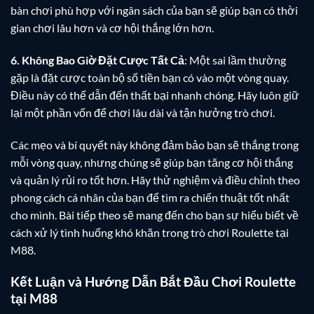
bàn chơi phù hợp với ngân sách của bạn sẽ giúp bạn có thời
gian chơi lâu hơn và cơ hội thắng lớn hơn.
6. Không Bao Giờ Đặt Cược Tất Cả
: Một sai lầm thường
gặp là đặt cược toàn bộ số tiền bạn có vào một vòng quay.
Điều này có thể dẫn đến thất bại nhanh chóng. Hãy luôn giữ
lại một phần vốn để chơi lâu dài và tận hưởng trò chơi.
Các mẹo và bí quyết này không đảm bảo bạn sẽ thắng trong
mỗi vòng quay, nhưng chúng sẽ giúp bạn tăng cơ hội thắng
và quản lý rủi ro tốt hơn. Hãy thử nghiệm và điều chỉnh theo
phong cách cá nhân của bạn để tìm ra chiến thuật tốt nhất
cho mình. Bài tiếp theo sẽ mang đến cho bạn sự hiểu biết về
cách xử lý tình huống khó khăn trong trò chơi Roulette tại
M88.
Kết Luận và Hướng Dẫn Bắt Đầu Chơi Roulette
tại M88