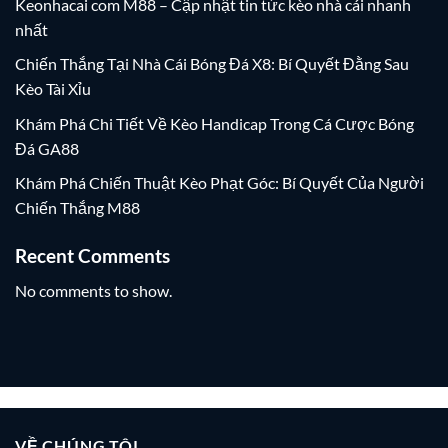
Keonhacai com M88 – Cập nhật tin tức kèo nhà cái nhanh
nhất
Chiến Thắng Tại Nhà Cái Bóng Đá X8: Bí Quyết Đằng Sau
Kèo Tài Xỉu
Khám Phá Chi Tiết Về Kèo Handicap Trong Cá Cược Bóng
Đá GA88
Khám Phá Chiến Thuật Kèo Phạt Góc: Bí Quyết Của Người
Chiến Thắng M88
Recent Comments
No comments to show.
VỀ CHÚNG TÔI