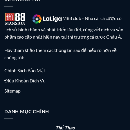
M88 club - Nhà cái cá cược có
lịch sử hình thành và phát triển lâu đời, cùng với dịch vụ sản
phẩm cao cấp nhất hiện nay tại thị trường cá cược Châu Á.
Hãy tham khảo thêm các thông tin sau để hiểu rõ hơn về
chúng tôi:
Chính Sách Bảo Mật
Điều Khoản Dịch Vụ
Sitemap
DANH MỤC CHÍNH
Thể Thao