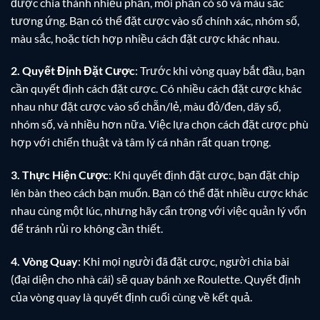
được chia thành nhiều phần, mỗi phần có số và màu sắc
tương ứng. Bạn có thể đặt cược vào số chính xác, nhóm số,
màu sắc, hoặc tích hợp nhiều cách đặt cược khác nhau.
2. Quyết Định Đặt Cược
: Trước khi vòng quay bắt đầu, bạn
cần quyết định cách đặt cược. Có nhiều cách đặt cược khác
nhau như đặt cược vào số chẵn/lẻ, màu đỏ/đen, dãy số,
nhóm số, và nhiều hơn nữa. Việc lựa chọn cách đặt cược phù
hợp với chiến thuật và tâm lý cá nhân rất quan trọng.
3. Thực Hiện Cược
: Khi quyết định đặt cược, bạn đặt chip
lên bàn theo cách bạn muốn. Bạn có thể đặt nhiều cược khác
nhau cùng một lúc, nhưng hãy cẩn trọng với việc quản lý vốn
để tránh rủi ro không cần thiết.
4. Vòng Quay
: Khi mọi người đã đặt cược, người chia bài
(đại diện cho nhà cái) sẽ quay bánh xe Roulette. Quyết định
của vòng quay là quyết định cuối cùng về kết quả.