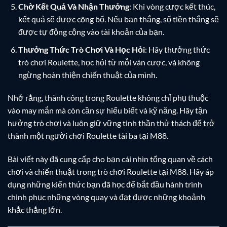
Chờ Kết Quả Và Nhận Thưởng
: Khi vòng cược kết thúc,
kết quả sẽ được công bố. Nếu bạn thắng, số tiền thắng sẽ
được tự động cộng vào tài khoản của bạn.
Thưởng Thức Trò Chơi Và Học Hỏi
: Hãy thưởng thức
trò chơi Roulette, học hỏi từ mỗi ván cược, và không
ngừng hoàn thiện chiến thuật của mình.
Nhớ rằng, thành công trong Roulette không chỉ phụ thuộc
vào may mắn mà còn cần sự hiểu biết và kỹ năng. Hãy tận
hưởng trò chơi và luôn giữ vững tinh thần thử thách để trở
thành một người chơi Roulette tài ba tại M88.
Bài viết này đã cung cấp cho bạn cái nhìn tổng quan về cách
chơi và chiến thuật trong trò chơi Roulette tại M88. Hãy áp
dụng những kiến thức bạn đã học để bắt đầu hành trình
chinh phục những vòng quay và đạt được những khoảnh
khắc thắng lớn.