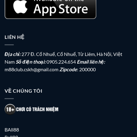
LIÊN HỆ
Địa chỉ:
277 Đ. Cổ Nhuế, Cổ Nhuế, Từ Liêm, Hà Nội, Việt
Nam
Số điện thoại:
0905.224.654
Email liên hệ:
m88club.cskh@gmail.com
Zipcode
: 200000
VỀ CHÚNG TÔI
BAll88