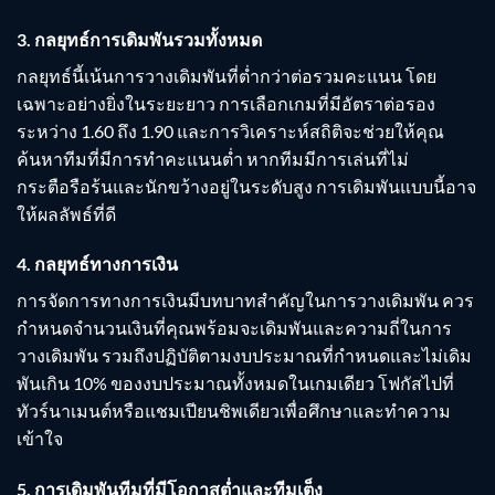
3. กลยุทธ์การเดิมพันรวมทั้งหมด
กลยุทธ์นี้เน้นการวางเดิมพันที่ต่ำกว่าต่อรวมคะแนน โดย
เฉพาะอย่างยิ่งในระยะยาว การเลือกเกมที่มีอัตราต่อรอง
ระหว่าง 1.60 ถึง 1.90 และการวิเคราะห์สถิติจะช่วยให้คุณ
ค้นหาทีมที่มีการทำคะแนนต่ำ หากทีมมีการเล่นที่ไม่
กระตือรือร้นและนักขว้างอยู่ในระดับสูง การเดิมพันแบบนี้อาจ
ให้ผลลัพธ์ที่ดี
4. กลยุทธ์ทางการเงิน
การจัดการทางการเงินมีบทบาทสำคัญในการวางเดิมพัน ควร
กำหนดจำนวนเงินที่คุณพร้อมจะเดิมพันและความถี่ในการ
วางเดิมพัน รวมถึงปฏิบัติตามงบประมาณที่กำหนดและไม่เดิม
พันเกิน 10% ของงบประมาณทั้งหมดในเกมเดียว โฟกัสไปที่
ทัวร์นาเมนต์หรือแชมเปียนชิพเดียวเพื่อศึกษาและทำความ
เข้าใจ
5. การเดิมพันทีมที่มีโอกาสต่ำและทีมเต็ง