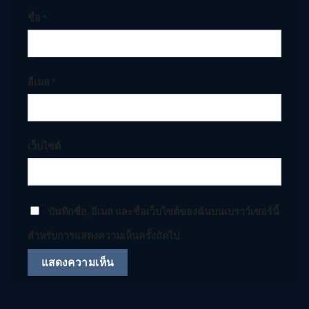
ชื่อ
*
อีเมล
*
เว็บไซต์
บันทึกชื่อ, อีเมล และชื่อเว็บไซต์ของฉันบนเบราว์เซอร์นี้
สำหรับการแสดงความเห็นครั้งถัดไป