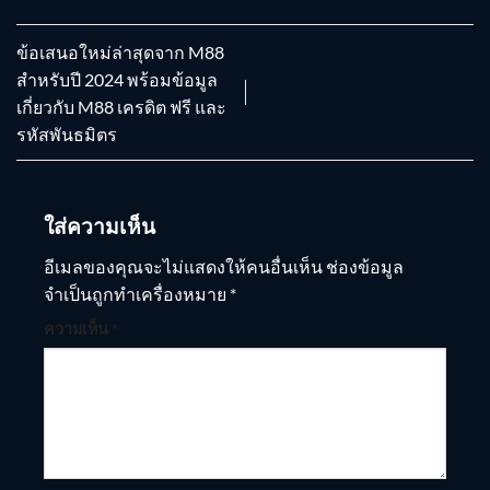
ข้อเสนอใหม่ล่าสุดจาก M88
สำหรับปี 2024 พร้อมข้อมูล
เกี่ยวกับ M88 เครดิต ฟรี และ
รหัสพันธมิตร
ใส่ความเห็น
อีเมลของคุณจะไม่แสดงให้คนอื่นเห็น
ช่องข้อมูล
จำเป็นถูกทำเครื่องหมาย
*
ความเห็น
*