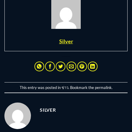
Silver
This entry was posted in
ข่าว
. Bookmark the
permalink
.
SILVER