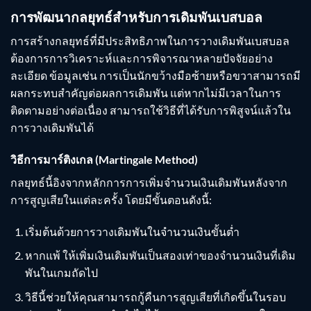
การพัฒนากลยุทธ์สำหรับการเดิมพันเบสบอล
การสร้างกลยุทธ์ที่มีประสิทธิภาพในการวางเดิมพันเบสบอล
ต้องการการวิเคราะห์และการพิจารณาหลายปัจจัยอย่าง
ละเอียด ข้อมูลเช่น การเป็นนักขว้างมือซ้ายหรือขวาสามารถมี
ผลกระทบสำคัญต่อผลการเดิมพัน แต่หากไม่มีเวลาในการ
ติดตามอย่างต่อเนื่อง สามารถใช้วิธีที่ได้รับการพิสูจน์แล้วใน
การวางเดิมพันได้
วิธีการมาร์ติงเกล (Martingale Method)
กลยุทธ์นี้อิงจากหลักการการเพิ่มจำนวนเงินเดิมพันหลังจาก
การสูญเสียในแต่ละครั้ง โดยมีขั้นตอนดังนี้:
เริ่มต้นด้วยการวางเดิมพันในจำนวนเงินขั้นต่ำ
หากแพ้ ให้เพิ่มเงินเดิมพันเป็นสองเท่าของจำนวนเงินที่เดิม
พันในเกมถัดไป
วิธีนี้ช่วยให้คุณสามารถกู้คืนการสูญเสียที่เกิดขึ้นในรอบ